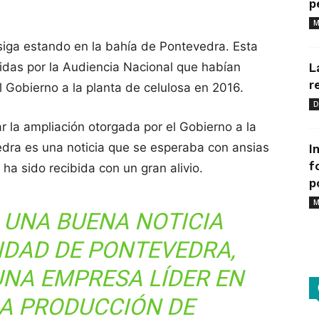
p
M
 siga estando en la bahía de Pontevedra. Esta
tidas por la Audiencia Nacional que habían
L
r
 Gobierno a la planta de celulosa en 2016.
D
car la ampliación otorgada por el Gobierno a la
edra es una noticia que se esperaba con ansias
I
f
ha sido recibida con un gran alivio.
p
M
S UNA BUENA NOTICIA
IDAD DE PONTEVEDRA,
UNA EMPRESA LÍDER EN
LA PRODUCCIÓN DE