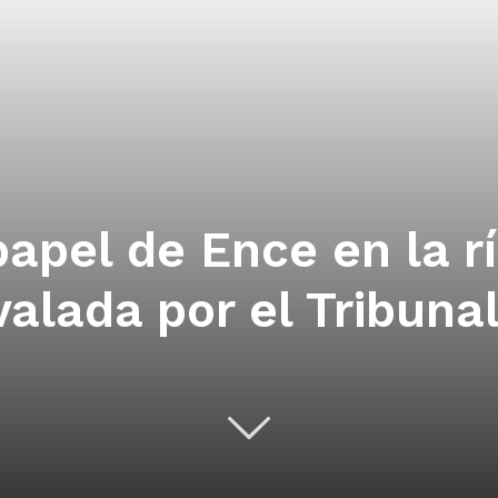
papel de Ence en la r
valada por el Tribun