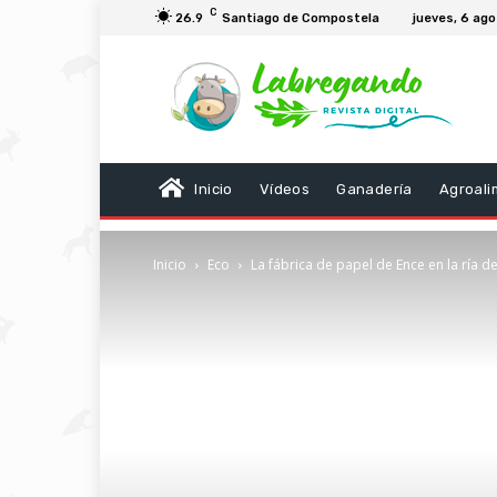
C
26.9
Santiago de Compostela
jueves, 6 ag
Inicio
Vídeos
Ganadería
Agroali
Inicio
Eco
La fábrica de papel de Ence en la ría d