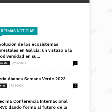
ÚLTIMAS NOTICIAS
volución de los ecosistemas
orestales en Galicia: un vistazo a la
iodiversidad en su...
29/06/2023
orestal
0
eria Abanca Semana Verde 2023
27/06/2023
erias
0
écima Conferencia Internacional
RVI: dando forma al futuro de la