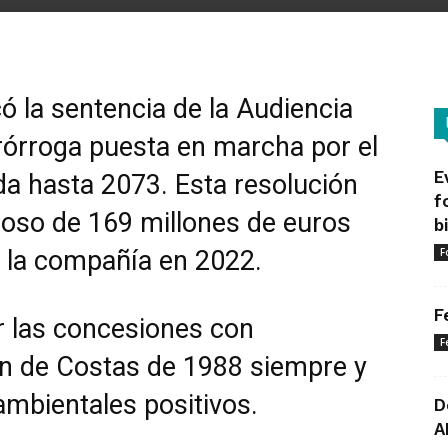
ó la sentencia de la Audiencia
rórroga puesta en marcha por el
E
da hasta 2073. Esta resolución
f
joso de 169 millones de euros
b
e la compañía en 2022.
F
F
er las concesiones con
F
ión de Costas de 1988 siempre y
mbientales positivos.
D
A