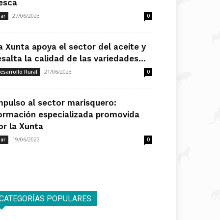
esca
27/06/2023
ar
0
a Xunta apoya el sector del aceite y
esalta la calidad de las variedades...
21/06/2023
esarrollo Rural
0
mpulso al sector marisquero:
ormación especializada promovida
or la Xunta
19/06/2023
ar
0
CATEGORÍAS POPULARES