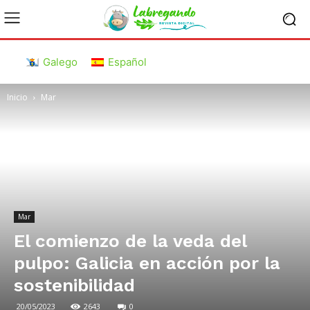
Galego
Español
Inicio
Mar
Mar
El comienzo de la veda del
pulpo: Galicia en acción por la
sostenibilidad
20/05/2023
2643
0