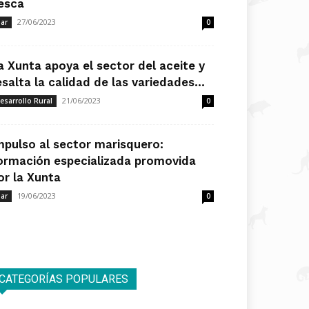
esca
27/06/2023
ar
0
a Xunta apoya el sector del aceite y
esalta la calidad de las variedades...
21/06/2023
esarrollo Rural
0
mpulso al sector marisquero:
ormación especializada promovida
or la Xunta
19/06/2023
ar
0
CATEGORÍAS POPULARES