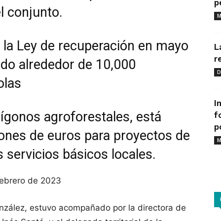
p
l conjunto.
M
la Ley de recuperación en mayo
L
r
ido alrededor de 10,000
D
olas
I
ígonos agroforestales, está
f
p
lones de euros para proyectos de
M
 servicios básicos locales.
 febrero de 2023
onzález, estuvo acompañado por la directora de