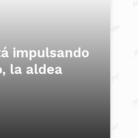
stá impulsando
, la aldea