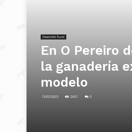
Desarrollo Rural
En O Pereiro d
la ganadería e
modelo
13/02/2023
2657
0