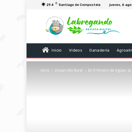
C
29.4
Santiago de Compostela
jueves, 6 ag
Inicio
Vídeos
Ganadería
Agroali
Inicio
Desarrollo Rural
En O Pereiro de Aguiar, la