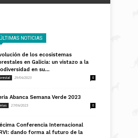
ÚLTIMAS NOTICIAS
volución de los ecosistemas
orestales en Galicia: un vistazo a la
iodiversidad en su...
29/06/2023
orestal
0
eria Abanca Semana Verde 2023
27/06/2023
erias
0
écima Conferencia Internacional
RVI: dando forma al futuro de la