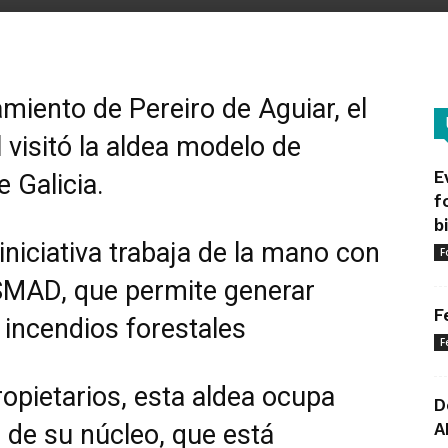
amiento de Pereiro de Aguiar, el
 visitó la aldea modelo de
E
 Galicia.
f
b
 iniciativa trabaja de la mano con
F
SMAD, que permite generar
F
s incendios forestales
F
opietarios, esta aldea ocupa
D
 de su núcleo, que está
A