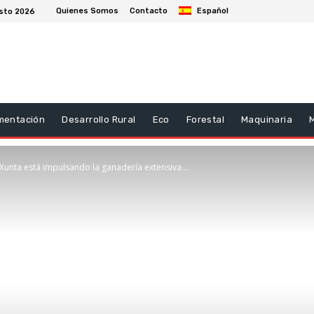
Quienes Somos
Contacto
Español
osto 2026
mentación
Desarrollo Rural
Eco
Forestal
Maquinaria
 Xunta está impulsando la ganadería extensiva...