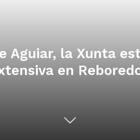
e Aguiar, la Xunta e
xtensiva en Reboredo