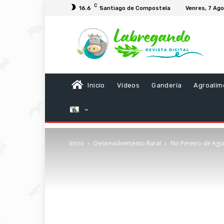
C
16.6
Santiago de Compostela
Venres, 7 Ag
Inicio
Vídeos
Gandería
Agroalim
Inicio
Desenvolvemento Rural
No Pereiro de Aguia