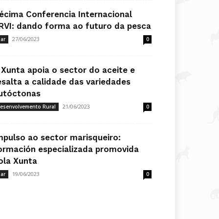
écima Conferencia Internacional
RVI: dando forma ao futuro da pesca
27/06/2023
ar
0
 Xunta apoia o sector do aceite e
esalta a calidade das variedades
utóctonas
21/06/2023
esenvolvemento Rural
0
mpulso ao sector marisqueiro:
ormación especializada promovida
ola Xunta
19/06/2023
ar
0