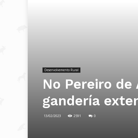
Desenvolvemento Rural
No Pereiro de 
gandería exte
13/02/2023
2591
0