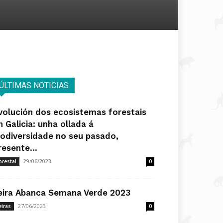
ÚLTIMAS NOTICIAS
volución dos ecosistemas forestais
n Galicia: unha ollada á
iodiversidade no seu pasado,
resente...
29/06/2023
orestal
0
eira Abanca Semana Verde 2023
27/06/2023
eiras
0