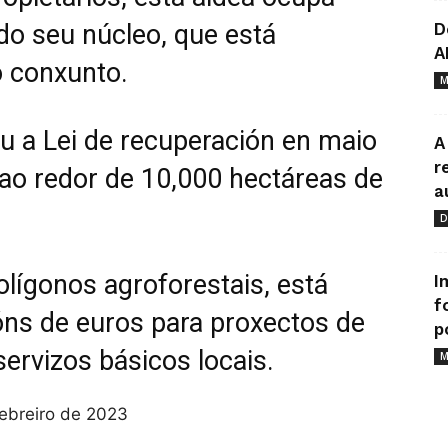
do seu núcleo, que está
D
A
 conxunto.
M
 a Lei de recuperación en maio
A
r
ao redor de 10,000 hectáreas de
a
D
lígonos agroforestais, está
I
f
óns de euros para proxectos de
p
ervizos básicos locais.
M
febreiro de 2023