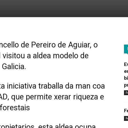
ncello de Pereiro de Aguiar, o
 visitou a aldea modelo de
E
Galicia.
e
b
a iniciativa traballa da man coa
p
F
D, que permite xerar riqueza e
forestais
F
F
opietarios, esta aldea ocupa