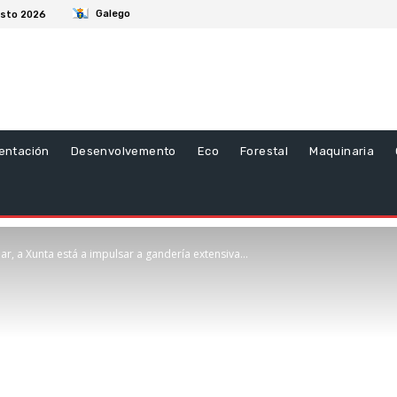
Galego
osto 2026
entación
Desenvolvemento
Eco
Forestal
Maquinaria
r, a Xunta está a impulsar a gandería extensiva...