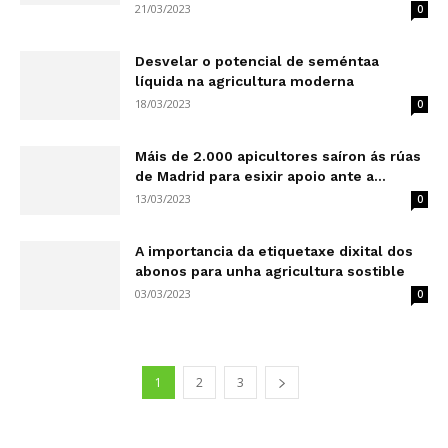
21/03/2023
0
Desvelar o potencial de seméntaa
líquida na agricultura moderna
18/03/2023
0
Máis de 2.000 apicultores saíron ás rúas
de Madrid para esixir apoio ante a...
13/03/2023
0
A importancia da etiquetaxe dixital dos
abonos para unha agricultura sostible
03/03/2023
0
1
2
3