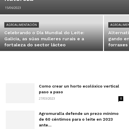
15/06/2023
AGROALIMENTACIÓN
AGROALIME
Celebrando o Día Mundial do Leite:
Alternat
Galicia, as súas mulleres rurais e a
gando en
fortaleza do sector lácteo
forraxes
Como crear un horto ecolóxico vertical
paso a paso
27/03/2023
0
Agromuralla defende un prezo mínimo
de 60 céntimos para o leite en 2023
ante...