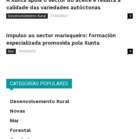
A Xunta apoia o sector do aceite e resalta a
calidade das variedades autóctonas
21/06/2023
Desenvolvemento Rural
0
Impulso ao sector marisqueiro: formación
especializada promovida pola Xunta
19/06/2023
Mar
0
CATEGORÍAS POPULARES
Desenvolvemento Rural
Novas
Mar
Forestal