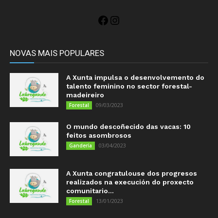
Facebook
Instagram
NOVAS MAIS POPULARES
A Xunta impulsa o desenvolvemento do
talento feminino no sector forestal-
madeireiro
09/03/2023
Forestal
O mundo descoñecido das vacas: 10
feitos asombrosos
03/04/2023
Gandería
A Xunta congratulouse dos progresos
realizados na execución do proxecto
comunitario...
13/01/2023
Forestal