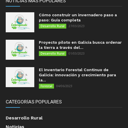
NOTICIAS MÁS POPULARES
Cómo construir un invernadero paso a
paso: Guía completa
27/03/2023
Desarrollo Rural
Proyecto piloto en Galicia busca ordenar
la tierra a través del...
01/03/2023
Desarrollo Rural
El Inventario Forestal Continuo de
Galicia: innovación y crecimiento para
la...
04/06/2023
Forestal
CATEGORÍAS POPULARES
Desarrollo Rural
Noticias