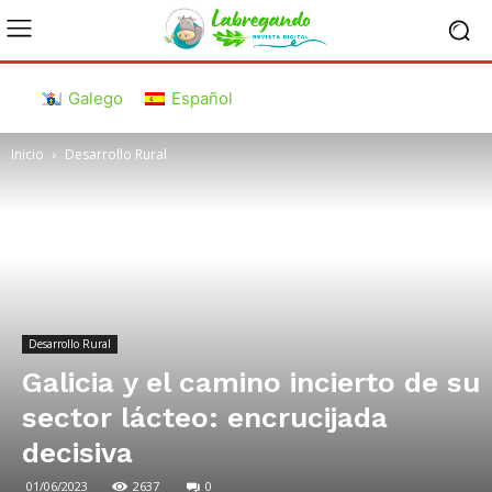
Galego
Español
Inicio
Desarrollo Rural
Desarrollo Rural
Galicia y el camino incierto de su
sector lácteo: encrucijada
decisiva
01/06/2023
2637
0