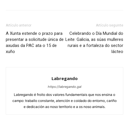
Artículo anterior
Artículo seguinte
A Xunta estende o prazo para
Celebrando o Día Mundial do
presentar a solicitude única de
Leite: Galicia, as súas mulleres
axudas da PAC ata o 15 de
rurais e a fortaleza do sector
xuño
lácteo
Labregando
https://labregando.gal
Labregando é froito dos valores fundamentais que nos ensina o
campo: traballo constante, atención e coidado do entorno, cariño
e dedicación ao noso territorio e a os noso animais.