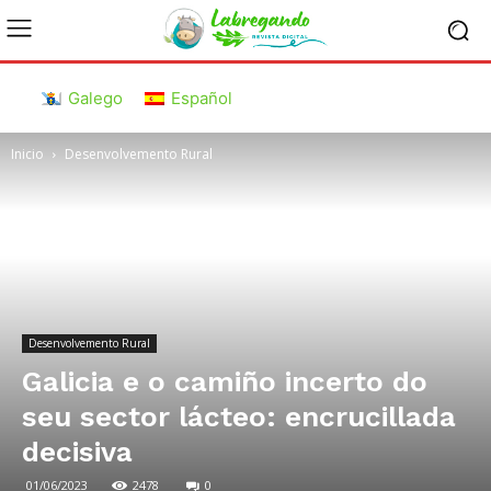
Galego
Español
Inicio
Desenvolvemento Rural
Desenvolvemento Rural
Galicia e o camiño incerto do
seu sector lácteo: encrucillada
decisiva
01/06/2023
2478
0