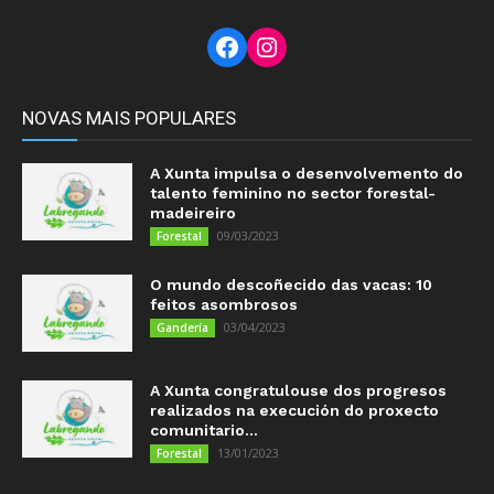
Facebook
Instagram
NOVAS MAIS POPULARES
A Xunta impulsa o desenvolvemento do
talento feminino no sector forestal-
madeireiro
09/03/2023
Forestal
O mundo descoñecido das vacas: 10
feitos asombrosos
03/04/2023
Gandería
A Xunta congratulouse dos progresos
realizados na execución do proxecto
comunitario...
13/01/2023
Forestal