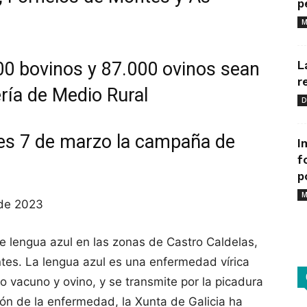
p
M
00 bovinos y 87.000 ovinos sean
L
r
ría de Medio Rural
D
s 7 de marzo la campaña de
I
f
p
M
 de 2023
e lengua azul en las zonas de Castro Caldelas,
tes. La lengua azul es una enfermedad vírica
 vacuno y ovino, y se transmite por la picadura
ión de la enfermedad, la Xunta de Galicia ha