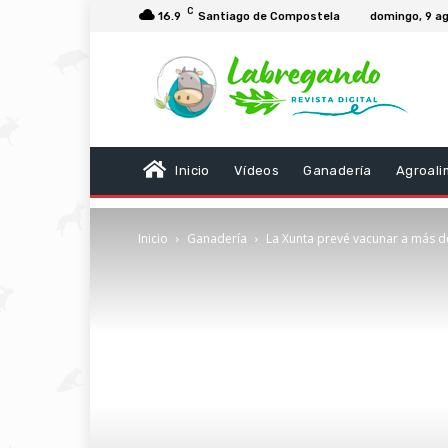
C
16.9
Santiago de Compostela
domingo, 9 a
Inicio
Vídeos
Ganadería
Agroali
Inicio
Ganadería
La Xunta prevé vacunar a más de