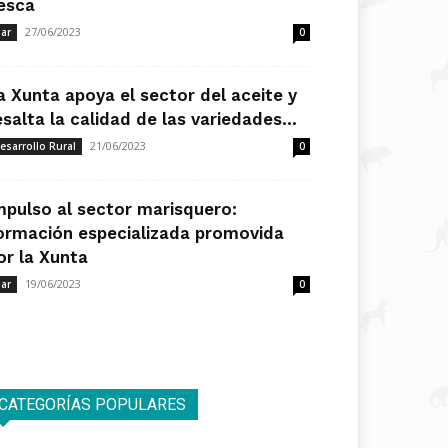
esca
27/06/2023
ar
0
a Xunta apoya el sector del aceite y
esalta la calidad de las variedades...
21/06/2023
esarrollo Rural
0
mpulso al sector marisquero:
ormación especializada promovida
or la Xunta
19/06/2023
ar
0
CATEGORÍAS POPULARES