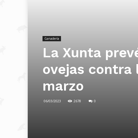
Ganadería
La Xunta prev
ovejas contra l
marzo
06/03/2023
2678
0