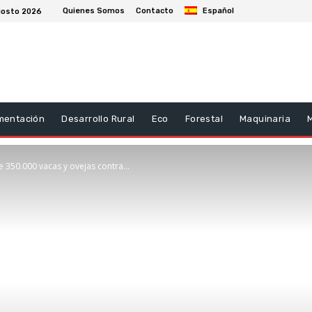
Quienes Somos
Contacto
Español
gosto 2026
mentación
Desarrollo Rural
Eco
Forestal
Maquinaria
 350.000 vacas y ovejas contra...