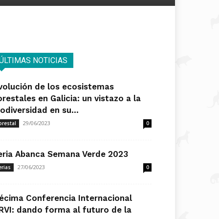
ÚLTIMAS NOTICIAS
volución de los ecosistemas
orestales en Galicia: un vistazo a la
iodiversidad en su...
29/06/2023
orestal
0
eria Abanca Semana Verde 2023
27/06/2023
erias
0
écima Conferencia Internacional
RVI: dando forma al futuro de la