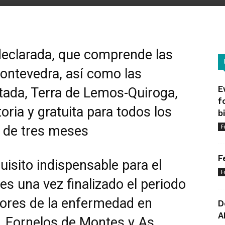
 declarada, que comprende las
ontevedra, así como las
E
tada, Terra de Lemos-Quiroga,
f
ria y gratuita para todos los
b
 de tres meses
F
F
uisito indispensable para el
F
s una vez finalizado el periodo
sores de la enfermedad en
D
A
, Fornelos de Montes y As