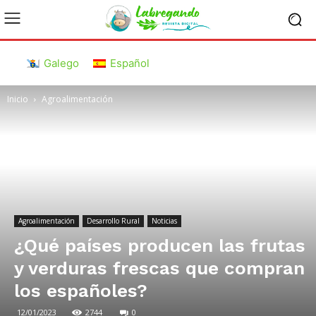
Galego
Español
Inicio
Agroalimentación
Agroalimentación
Desarrollo Rural
Noticias
¿Qué países producen las frutas
y verduras frescas que compran
los españoles?
12/01/2023
2744
0