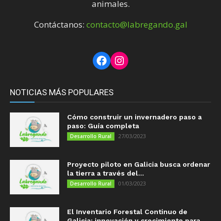
animales.
Contáctanos:
contacto@labregando.gal
Facebook
Instagram
NOTICIAS MÁS POPULARES
Cómo construir un invernadero paso a
paso: Guía completa
27/03/2023
Desarrollo Rural
Proyecto piloto en Galicia busca ordenar
la tierra a través del...
01/03/2023
Desarrollo Rural
El Inventario Forestal Continuo de
Galicia: innovación y crecimiento para