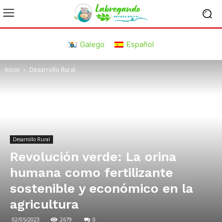
Galego
Español
Inicio
Desarrollo Rural
Desarrollo Rural
Revolución verde: La orina
humana como fertilizante
sostenible y económico en la
agricultura
02/05/2023
2679
0