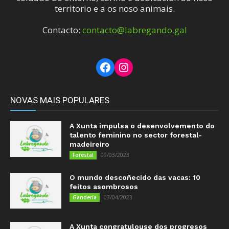
territorio e a os noso animais.
Contacto:
contacto@labregando.gal
Facebook
Instagram
NOVAS MAIS POPULARES
A Xunta impulsa o desenvolvemento do
talento feminino no sector forestal-
madeireiro
09/03/2023
Forestal
O mundo descoñecido das vacas: 10
feitos asombrosos
03/04/2023
Gandería
A Xunta congratulouse dos progresos