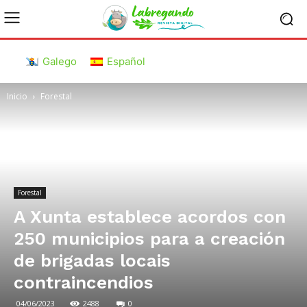
Galego
Español
Inicio
Forestal
Forestal
A Xunta establece acordos con
250 municipios para a creación
de brigadas locais
contraincendios
04/06/2023
2488
0