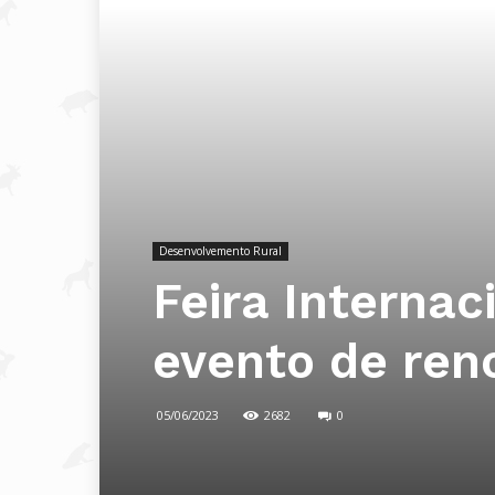
Desenvolvemento Rural
Feira Internac
evento de re
05/06/2023
2682
0