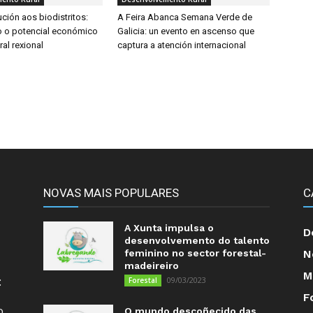
ción aos biodistritos:
A Feira Abanca Semana Verde de
 o potencial económico
Galicia: un evento en ascenso que
ral rexional
captura a atención internacional
NOVAS MAIS POPULARES
C
A Xunta impulsa o
D
desenvolvemento do talento
feminino no sector forestal-
N
madeireiro
M
:
09/03/2023
Forestal
F
o
O mundo descoñecido das