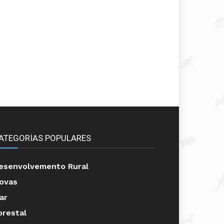
ATEGORÍAS POPULARES
esenvolvemento Rural
ovas
ar
orestal