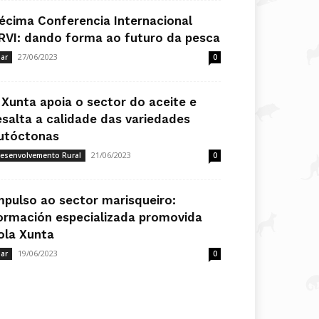
écima Conferencia Internacional
RVI: dando forma ao futuro da pesca
27/06/2023
ar
0
 Xunta apoia o sector do aceite e
esalta a calidade das variedades
utóctonas
21/06/2023
esenvolvemento Rural
0
mpulso ao sector marisqueiro:
ormación especializada promovida
ola Xunta
19/06/2023
ar
0