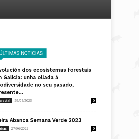
ÚLTIMAS NOTICIAS
volución dos ecosistemas forestais
n Galicia: unha ollada á
iodiversidade no seu pasado,
resente...
29/06/2023
orestal
0
eira Abanca Semana Verde 2023
27/06/2023
eiras
0