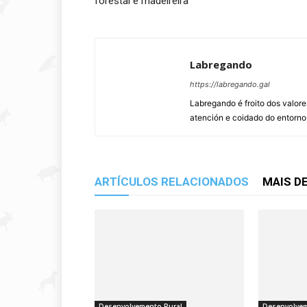
forestal e madeireira
Labregando
https://labregando.gal
Labregando é froito dos valor
atención e coidado do entorno,
ARTÍCULOS RELACIONADOS
MAIS D
Desenvolvemento Rural
Desenvolvem