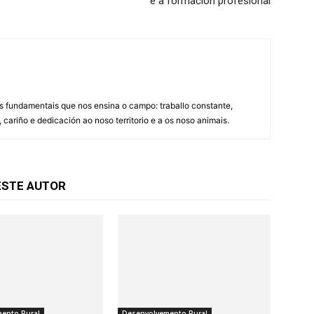
e a formación profesional
es fundamentais que nos ensina o campo: traballo constante,
 cariño e dedicación ao noso territorio e a os noso animais.
ESTE AUTOR
ento Rural
Desenvolvemento Rural