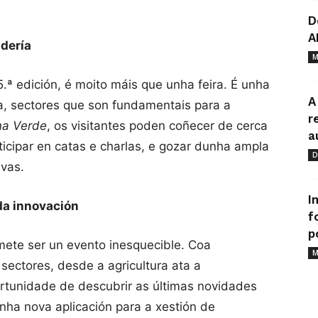
D
A
ndería
M
5.ª edición, é moito máis que unha feira. É unha
A
ía, sectores que son fundamentais para a
r
a Verde
, os visitantes poden coñecer de cerca
a
ticipar en catas e charlas, e gozar dunha ampla
D
ivas.
I
da innovación
f
p
ete ser un evento inesquecible. Coa
M
 sectores, desde a agricultura ata a
portunidade de descubrir as últimas novidades
ha nova aplicación para a xestión de