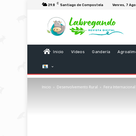
C
29.8
Santiago de Compostela
Venres, 7 Ag
Inicio
Vídeos
Gandería
Agroalim
Inicio
Desenvolvemento Rural
Feira Internaciona