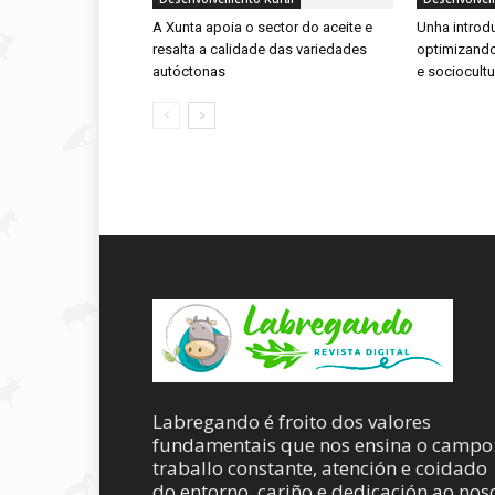
A Xunta apoia o sector do aceite e
Unha introdu
resalta a calidade das variedades
optimizando
autóctonas
e sociocultu
Labregando é froito dos valores
fundamentais que nos ensina o campo
traballo constante, atención e coidado
do entorno, cariño e dedicación ao nos