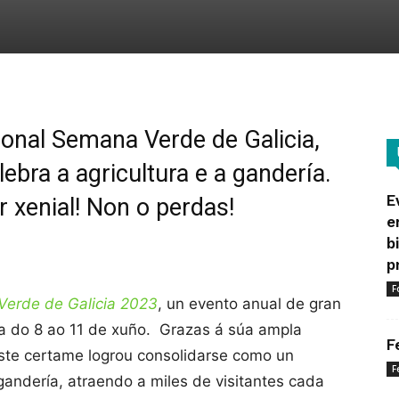
ional Semana Verde de Galicia,
bra a agricultura e a gandería.
E
r xenial! Non o perdas!
e
b
p
F
Verde de Galicia 2023
, un evento anual de gran
da do 8 ao 11 de xuño. Grazas á súa ampla
F
este certame logrou consolidarse como un
F
 gandería, atraendo a miles de visitantes cada