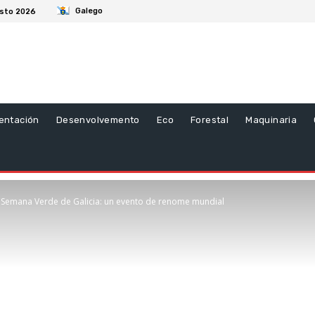
Galego
osto 2026
entación
Desenvolvemento
Eco
Forestal
Maquinaria
l Semana Verde de Galicia: un evento de renome mundial