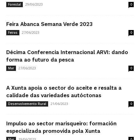
29/06/2023
Forestal
0
Feira Abanca Semana Verde 2023
27/06/2023
Feiras
0
Décima Conferencia Internacional ARVI: dando
forma ao futuro da pesca
27/06/2023
Mar
0
A Xunta apoia o sector do aceite e resalta a
calidade das variedades autóctonas
21/06/2023
Desenvolvemento Rural
0
Impulso ao sector marisqueiro: formación
especializada promovida pola Xunta
19/06/2023
Mar
0