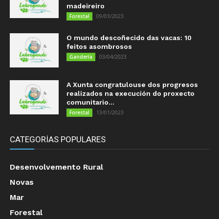
madeireiro
09/03/2023
Forestal
O mundo descoñecido das vacas: 10
feitos asombrosos
03/04/2023
Gandería
A Xunta congratulouse dos progresos
realizados na execución do proxecto
comunitario...
13/01/2023
Forestal
CATEGORÍAS POPULARES
Desenvolvemento Rural
Novas
Mar
Forestal