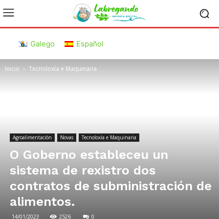
Galego
Español
Inicio
Tecnoloxía e Maquinaria
Agroalimentación
Novas
Tecnoloxía e Maquinaria
O Goberno estableceu un
sistema de rexistro dos
contratos de subministración de
alimentos.
14/01/2023
2526
0