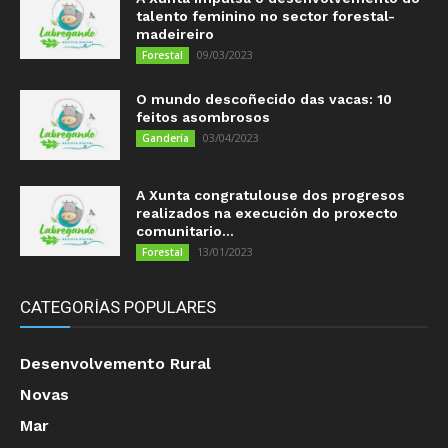
talento feminino no sector forestal-
madeireiro
09/03/2023
Forestal
O mundo descoñecido das vacas: 10
feitos asombrosos
03/04/2023
Gandería
A Xunta congratulouse dos progresos
realizados na execución do proxecto
comunitario...
13/01/2023
Forestal
CATEGORÍAS POPULARES
Desenvolvemento Rural
Novas
Mar