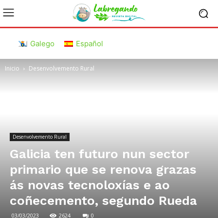
Galego
Español
Inicio
Desenvolvemento Rural
Desenvolvemento Rural
Galicia ten futuro nun sector
primario que se renova grazas
ás novas tecnoloxías e ao
coñecemento, segundo Rueda
03/03/2023
2624
0