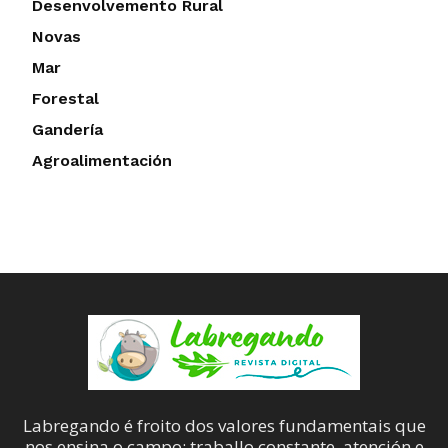
Desenvolvemento Rural
Novas
Mar
Forestal
Gandería
Agroalimentación
Labregando é froito dos valores fundamentais que
nos ensina o campo: traballo constante, atención e