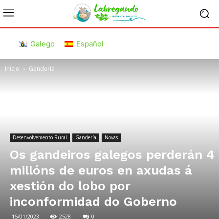
Galego
Español
Inicio
Gandería
Desenvolvemento Rural
Gandería
Novas
Os gandeiros galegos perderán 4
millóns de euros en axudas á
xestión do lobo por
inconformidad do Goberno
15/01/2023
2528
0