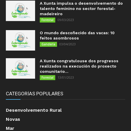
A Xunta impulsa o desenvolvemento do
talento feminino no sector forestal-
madeireiro
09/03/2023
Forestal
O mundo descoñecido das vacas: 10
feitos asombrosos
03/04/2023
Gandería
A Xunta congratulouse dos progresos
realizados na execución do proxecto
comunitario...
13/01/2023
Forestal
CATEGORÍAS POPULARES
Desenvolvemento Rural
Novas
Mar