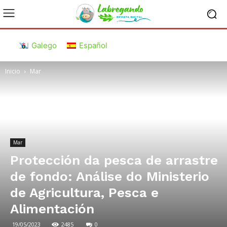
Galego
Español
Inicio
Mar
Mar
Protección da pesca de arrastre
de fondo: Análise do Ministerio
de Agricultura, Pesca e
Alimentación
19/05/2023
2485
0