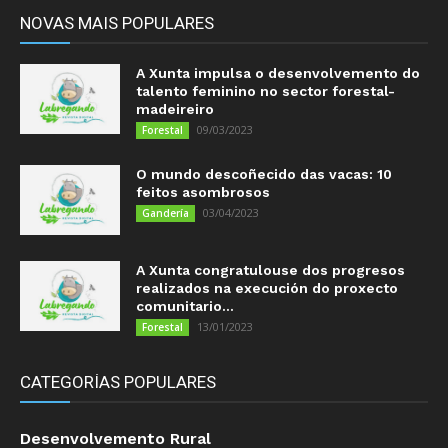
NOVAS MAIS POPULARES
A Xunta impulsa o desenvolvemento do
talento feminino no sector forestal-
madeireiro
09/03/2023
Forestal
O mundo descoñecido das vacas: 10
feitos asombrosos
03/04/2023
Gandería
A Xunta congratulouse dos progresos
realizados na execución do proxecto
comunitario...
13/01/2023
Forestal
CATEGORÍAS POPULARES
Desenvolvemento Rural