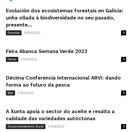
Evolución dos ecosistemas forestais en Galicia:
unha ollada á biodiversidade no seu pasado,
presente...
29/06/2023
Forestal
0
Feira Abanca Semana Verde 2023
27/06/2023
Feiras
0
Décima Conferencia Internacional ARVI: dando
forma ao futuro da pesca
27/06/2023
Mar
0
A Xunta apoia o sector do aceite e resalta a
calidade das variedades autóctonas
21/06/2023
Desenvolvemento Rural
0