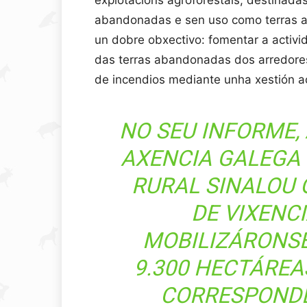
explotacións agroforestais, destinadas
abandonadas e sen uso como terras a
un dobre obxectivo: fomentar a activ
das terras abandonadas dos arredores 
de incendios mediante unha xestión ac
NO SEU INFORME,
AXENCIA GALEGA
RURAL SINALOU 
DE VIXENC
MOBILIZÁRONSE
9.300 HECTÁREA
CORRESPONDE