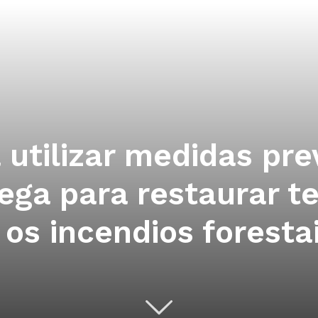
 utilizar medidas pre
lega para restaurar t
 os incendios forestai