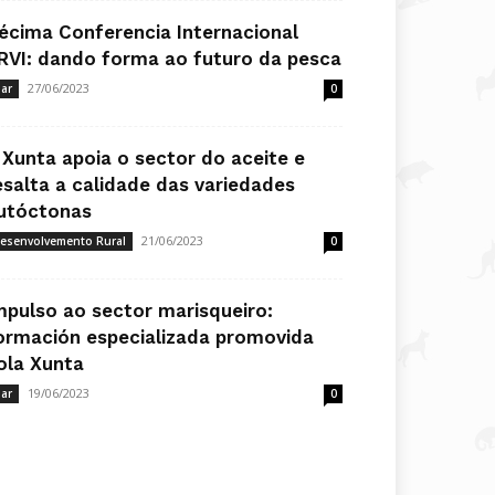
écima Conferencia Internacional
RVI: dando forma ao futuro da pesca
27/06/2023
ar
0
 Xunta apoia o sector do aceite e
esalta a calidade das variedades
utóctonas
21/06/2023
esenvolvemento Rural
0
mpulso ao sector marisqueiro:
ormación especializada promovida
ola Xunta
19/06/2023
ar
0