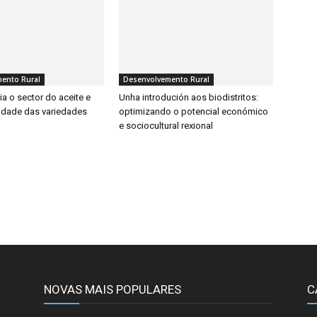
ento Rural
Desenvolvemento Rural
a o sector do aceite e
Unha introdución aos biodistritos:
lidade das variedades
optimizando o potencial económico
e sociocultural rexional
NOVAS MAIS POPULARES
C