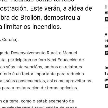
ostración. Este verán, a aldea de
D
A
bra do Brollón, demostrou a
M
a limitar os incendios.
A
A Coruña).
r
a
ega de Desenvolvemento Rural, e Manuel
D
te, participaron no foro Next Educación de
Nas súas intervencións, ambos os relatores
I
f
ritorio é un factor importante para reducir o
p
r as súas consecuencias, así como aproveitar as
M
 para a restauración de terras agrícolas.
ón da terra, como o establecemento de