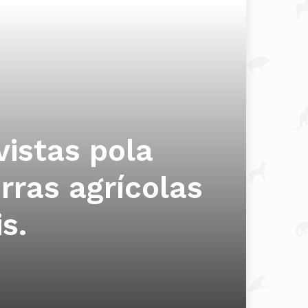
vistas pola
erras agrícolas
s.