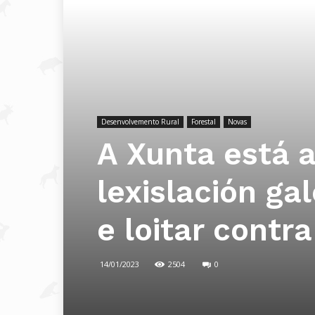
Desenvolvemento Rural
Forestal
Novas
A Xunta está a
lexislación ga
e loitar contra
14/01/2023
2504
0