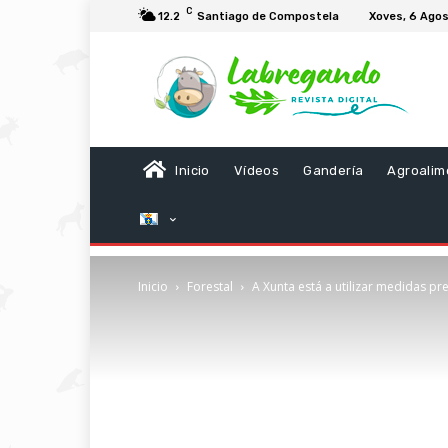
C
12.2
Santiago de Compostela
Xoves, 6 Ago
Inicio
Vídeos
Gandería
Agroalim
Inicio
Forestal
A Xunta está a utilizar medidas pre