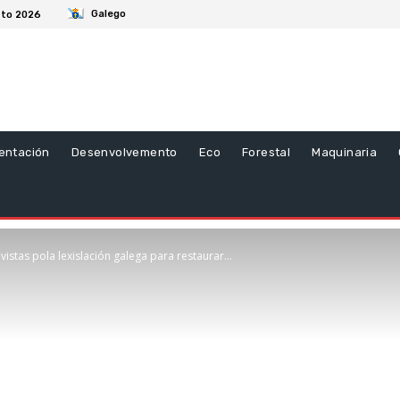
Galego
sto 2026
entación
Desenvolvemento
Eco
Forestal
Maquinaria
vistas pola lexislación galega para restaurar...