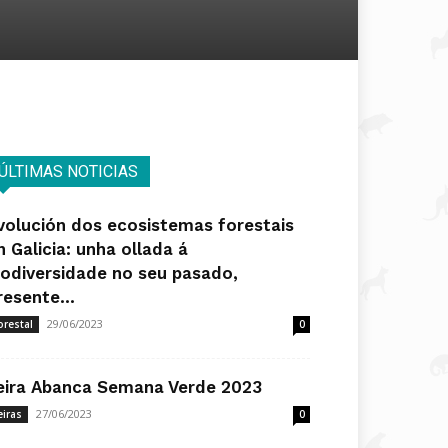
ÚLTIMAS NOTICIAS
volución dos ecosistemas forestais
n Galicia: unha ollada á
iodiversidade no seu pasado,
resente...
29/06/2023
orestal
0
eira Abanca Semana Verde 2023
27/06/2023
eiras
0