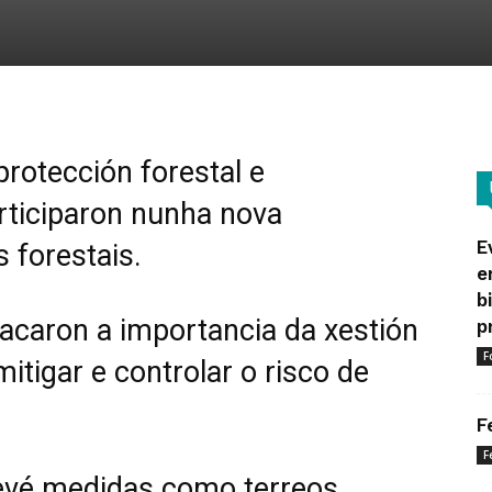
protección forestal e
rticiparon nunha nova
E
 forestais.
e
b
acaron a importancia da xestión
p
F
 mitigar e controlar o risco de
F
F
revé medidas como terreos