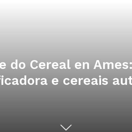
 e do Cereal en Ames
ficadora e cereais a