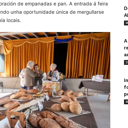
aboración de empanadas e pan. A entrada á feira
D
ndando unha oportunidade única de mergullarse
A
ía locais.
M
A
r
a
D
I
f
p
M