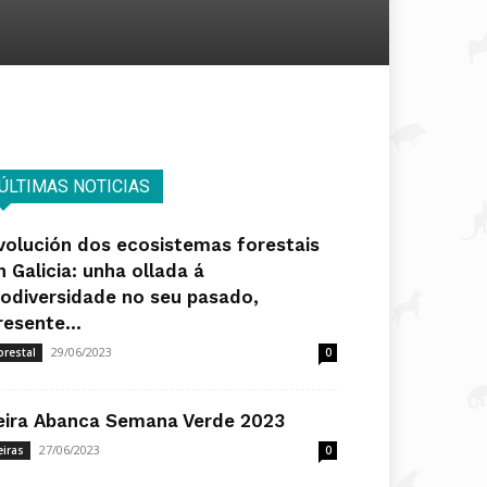
ÚLTIMAS NOTICIAS
volución dos ecosistemas forestais
n Galicia: unha ollada á
iodiversidade no seu pasado,
resente...
29/06/2023
orestal
0
eira Abanca Semana Verde 2023
27/06/2023
eiras
0