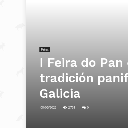
Feiras
I Feira do Pan
tradición pani
Galicia
08/05/2023
2751
0