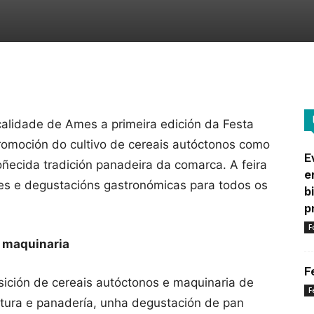
alidade de Ames a primeira edición da Festa
romoción do cultivo de cereais autóctonos como
E
oñecida tradición panadeira da comarca. A feira
e
eres e degustacións gastronómicas para todos os
b
p
F
e maquinaria
F
sición de cereais autóctonos e maquinaria de
F
ultura e panadería, unha degustación de pan