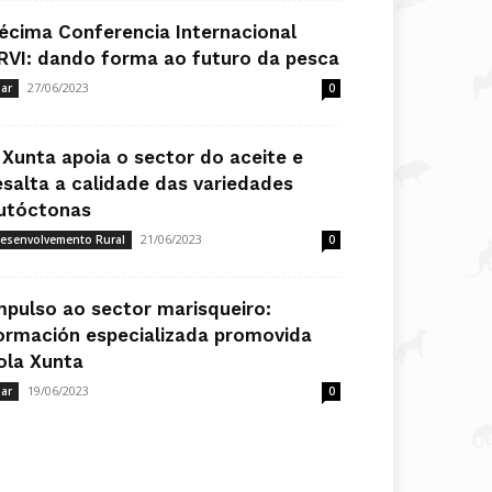
écima Conferencia Internacional
RVI: dando forma ao futuro da pesca
27/06/2023
ar
0
 Xunta apoia o sector do aceite e
esalta a calidade das variedades
utóctonas
21/06/2023
esenvolvemento Rural
0
mpulso ao sector marisqueiro:
ormación especializada promovida
ola Xunta
19/06/2023
ar
0