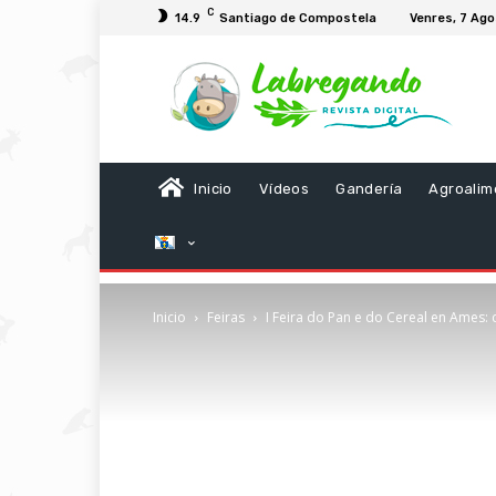
C
14.9
Santiago de Compostela
Venres, 7 Ag
Inicio
Vídeos
Gandería
Agroalim
Inicio
Feiras
I Feira do Pan e do Cereal en Ames: 