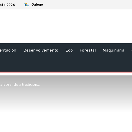
Galego
osto 2026
entación
Desenvolvemento
Eco
Forestal
Maquinaria
celebrando a tradición...